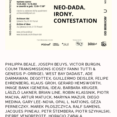
PHILIPPA BEALE, JOSEPH BEUYS, VICTOR BURGIN,
COUM TRANSMISSIONS (COSEY FANNI TUTTI &
GENESIS P-ORRIGE), WEST BAY DADAIST, ADE
DARMAWAN, DEGOTTEX, GUILLERMO DEISLER, FELIPE
EHRENBERG, KLAUS GROH, GERARD HEMSWORTH,
IMAGE BANK (GENERAL IDEA), BARBARA KRUGER,
LÁSZLÓ LAKNER, BRIAN LINE, ROBIN KLASSNIK, PIOTR
MACHA, ARTUR MATUCK, MARYNA MAZUR, DIEGO
MEDINA, GARY LEE-NOVA, OPAL L. NATIONS, GÉZA
PERNECZKY, MAREK PŁOSZCZYCA, RALF SAMENS,
JACQUES PINEAU, PETR ŠTEMBERA, PIOTR SZYHALSKI,
PIERRE VENDREPOTE, HORACIO ZABALA