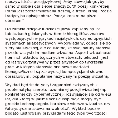
rzeczywistości pozajęzykowej, żeby słowo jak gdyby
samo w sobie i dla siebie znaczyło. W poezji konkretnej
forma jest zdeterminowana treścią, a treść formą. Poezja
tradycyjna opisuje obraz. Poezja konkretna pisze
obrazem.”
Od zarania dziejów ludzkości język zapisany np. na
tabliczkach glinianych, w formie hieroglifów, znaków
występujących w językach azjatyckich, czy europejskich
systemach alfabetycznych, wypowiadany, odnosi się do
sfery akustycznej, ale co istotne, ze swej natury stanowi
przede wszystkim medium wizualne. Aspekt wizualności
liter i ich układów logicznych w słowach, tekstach, jest
od lat wykorzystywany przez artystów do tworzenia
prac, w których stanowią one nowe wartości
ikonograficzne i są zazwyczaj kompozycjami słowno-
obrazkowymi, popularnie nazywanymi poezją wizualną.
Wykład będzie dotyczył zagadnień związanych z
problematyką szeroko rozumianej poezji wizualnej (np.
konkretnej czy cybernetycznej), rozwijającej się od wielu
lat, dla której w jakimś sensie inspiracją mogły być
greckie technopaegnie, barokowe wiersze wizualne, czy
futurystyczne „słowa na wolności”. Wykład będzie
bogato ilustrowany przykładami tego typu twórczości.