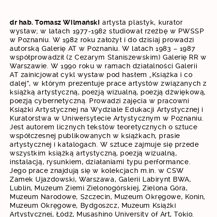
dr hab. Tomasz Wilmański
artysta plastyk, kurator
wystaw; w latach 1977-1982 studiował rzeźbę w PWSSP
w Poznaniu. W 1982 roku założył i do dzisiaj prowadzi
autorską Galerię AT w Poznaniu. W latach 1983 – 1987
współprowadził (z Cezarym Staniszewskim) Galerię RR w
Warszawie. W 1990 roku w ramach działalności Galerii
AT zainicjował cykl wystaw pod hasłem „Książka i co
dalej”, w którym prezentuje prace artystów związanych z
książką artystyczną, poezją wizualną, poezją dźwiękową,
poezją cybernetyczną. Prowadzi zajęcia w pracowni
Książki Artystycznej na Wydziale Edukacji Artystycznej i
Kuratorstwa w Uniwersytecie Artystycznym w Poznaniu.
Jest autorem licznych tekstów teoretycznych o sztuce
współczesnej publikowanych w książkach, prasie
artystycznej i katalogach. W sztuce zajmuje się przede
wszystkim książką artystyczną, poezją wizualną,
instalacją, rysunkiem, działaniami typu performance.
Jego prace znajdują się w kolekcjach m.in. w CSW
Zamek Ujazdowski, Warszawa, Galerii Labirynt BWA,
Lublin, Muzeum Ziemi Zielonogórskiej, Zielona Góra,
Muzeum Narodowe, Szczecin, Muzeum Okręgowe, Konin,
Muzeum Okręgowe, Bydgoszcz, Muzeum Książki
Artystycznej, Łódź, Musashino University of Art, Tokio.